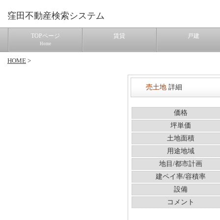
窪田不動産検索システム
TOPページ
賃貸
戸建
Home
HOME
>
売土地
詳細
価格
坪単価
土地面積
用途地域
地目/都市計画
建ペイ率/容積率
設備
コメント