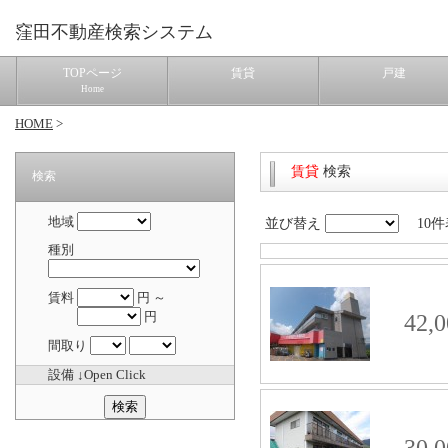
窪田不動産検索システム
TOPページ
賃貸
戸建
Home
HOME
>
賃貸
検索
検索
地域
並び替え
10件表
種別
賃料
円 ～
円
42,0
間取り
設備 ↓Open Click
30,0