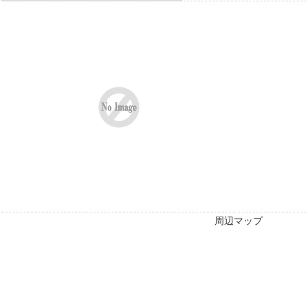
周辺マップ