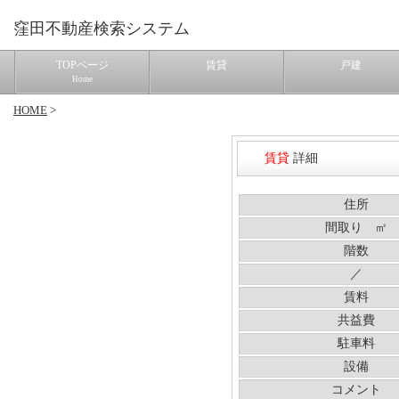
窪田不動産検索システム
TOPページ
賃貸
戸建
Home
HOME
>
賃貸
詳細
住所
間取り ㎡
階数
／
賃料
共益費
駐車料
設備
コメント