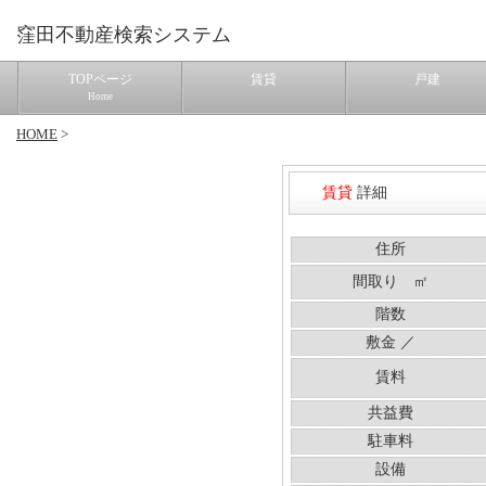
窪田不動産検索システム
TOPページ
賃貸
戸建
Home
HOME
>
賃貸
詳細
住所
間取り ㎡
階数
敷金 ／
賃料
共益費
駐車料
設備